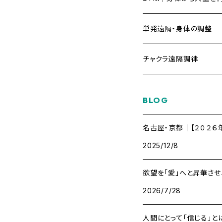
STMベーシックコース
単発遠隔・身体の調整
STMアドバンスコース
チャクラ遠隔調律
STMマスターコース
BLOG
名古屋・京都｜【２０２６
2025/12/8
欲望を「愛」へと昇華さ
2026/7/28
人間にとって「信じる」と