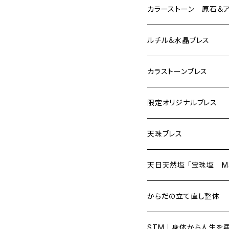
クリアクォーツ
カラーストーン 原石＆
アナンダライト高次元アクセ
レムリアンシード
カラーストーン原石
ルチル＆水晶ブレス
クォーツクラスター
カラストーン・アクセサリ
カラストーンブレス
クォーツ・アクセサリー
限定オリジナルブレス
アナンダライト（天然レイ
天珠ブレス
天日天然塩 「宝珠塩 Mani
からだの立て直し整体
STM｜身体から人生を