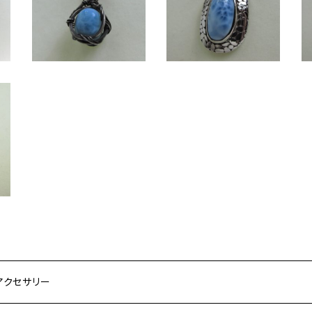
¥2,450
番号：1805007
30%OFF
30%OFF
ラ
ペ
8
アクセサリー