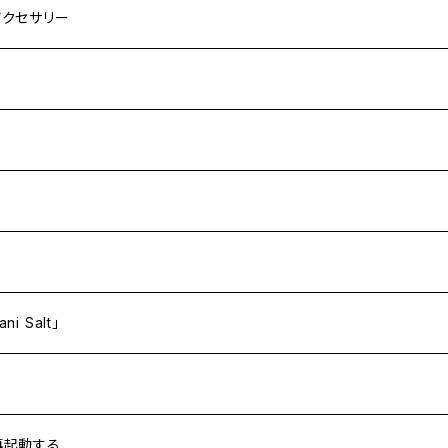
アクセサリー
スツール
ー
ンボー）
 Salt」
再起動する