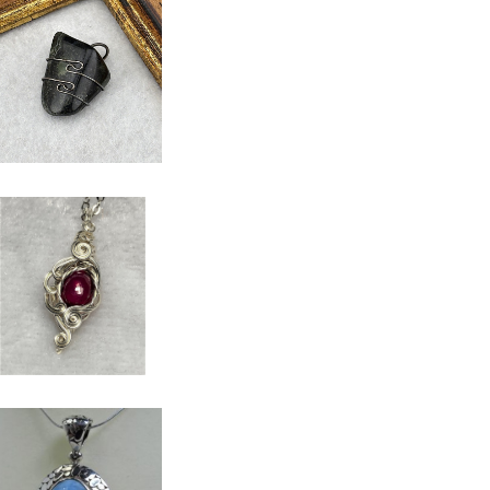
アメリカ・ニューメキシ
コ州産 ネブラストー
¥1,000
 商品番号：2411107
SOLD OUT
ルビーペンダント 商
品番号：2205002
¥1,400
30%OFF
ドミニカ共和国産 ラリ
マーペンダント 商品
¥5,600
番号：13027