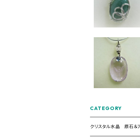
¥560
903016
30%OFF
アメジスト＆ラブラド
イト＆ムーンストーン
¥3,850
ンダント 商品番号：1
05005
30%OFF
CATEGORY
クリスタル水晶 原石＆