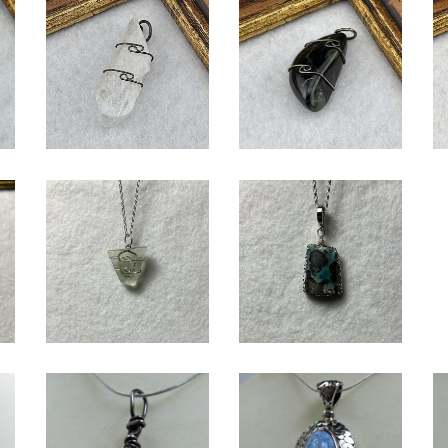
メキシコ産 セレナイ
アメリカ・ニューメキシ
ト 商品番号：26001
コ州産 ネブラストー
ァ
¥2,800
¥1,000
ン 商品番号：2411108
ン
番
SOLD OUT
ジェムシリカペンダン
ト 商品番号：2411111
ン
インドネシア産 アクア
¥2,100
1
レムリアペンダント 商
¥700
品番号：2411113
30%OFF
30%OFF
SOLD OUT
ドミニカ共和国産 ラリ
マーペンダント 商品
ツ
ドミニカ共和国産 ラリ
¥5,600
番号：13026
：
マーペンダント 商品