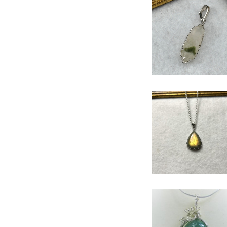
SOLD OUT
ロシア産 グリーンフ
ントム水晶 商品
¥600
号：1805003
SOLD OUT
ラブラドライトペンダ
ト 商品番号：241110
¥1,050
30%OFF
SOLD OUT
アベンチュリンクォー
ペンダント 商品番号