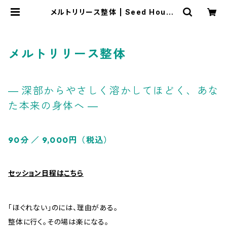
メルトリリース整体 | Seed House
（シードハウス）｜京都・名古屋でのク
リスタル・整体・氣・対話、遠隔セッショ
ン
メルトリリース整体
― 深部からやさしく溶かしてほどく、あな
た本来の身体へ ―
90分 ／ 9,000円（税込）
セッション日程はこちら
「ほぐれない」のには、理由がある。
整体に行く。その場は楽になる。