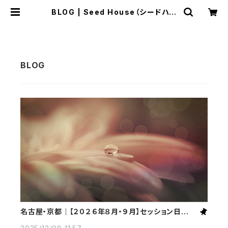
BLOG | Seed House（シードハウ
ス）｜京都・名古屋でのクリスタル・整
体・氣・対話、遠隔セッション
名古屋・京都｜【２０２６年８月・９月】セッション日程の
ご案内