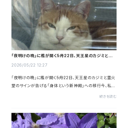
「夜明けの晩」に檻が開く――5月22日、天王星のカジミと霊
火堂のサインが告げる
2026/05/22 12:27
「夜明けの晩」に檻が開く――5月22日、天王星のカジミと霊火
堂のサインが告げる「身体という新神殿」への移行今、私た
ちの内と外で、ある巨大な「どんでん返し」が起きているの
続きを読む
を感じるでしょうか。現代社会を生き...