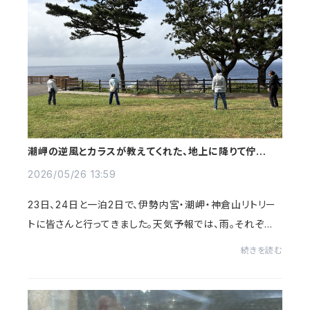
潮岬の逆風とカラスが教えてくれた、地上に降りて佇むと
いう「自立」
2026/05/26 13:59
23日、24日と一泊2日で、伊勢内宮・潮岬・神倉山リトリー
トに皆さんと行ってきました。天気予報では、雨。それぞれ
の想い。願い。それらすべてを上に捧げ委ねて。自身を縛る
続きを読む
思い込みを、全身の細胞からひとつ残ら...