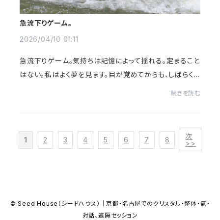
急流下りゲーム。
2026/04/10 01:11
急流下りゲーム。気持ちは記憶によって揺れる。定まること
はない。私はよく夢を見ます。目が覚めてからも、しばらく
はその光景を詳細に覚えている方です。今朝も、こんな夢
続きを読む
を見ました。質屋時代の仲間と、百貨店...
次
1
2
3
4
5
6
7
8
>>
© Seed House（シードハウス）｜京都・名古屋でのクリスタル・整体・氣・
対話、遠隔セッション