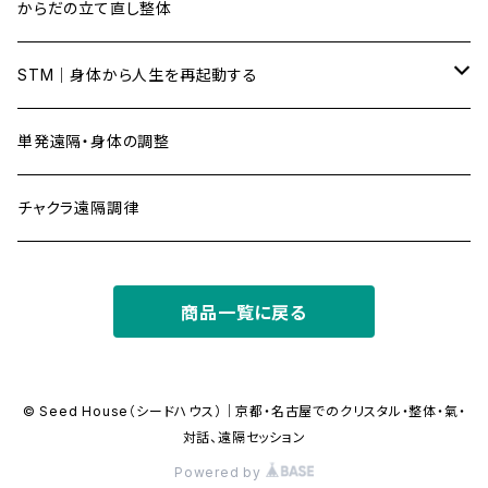
からだの立て直し整体
STM｜身体から人生を再起動する
STMベーシックコース
単発遠隔・身体の調整
STMアドバンスコース
チャクラ遠隔調律
STMマスターコース
商品一覧に戻る
© Seed House（シードハウス）｜京都・名古屋でのクリスタル・整体・氣・
対話、遠隔セッション
Powered by