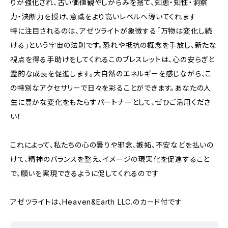
りが強化され、古い価値観やしがらみを捨て、知恵・知性・洞察
力・決断力を授け、意識をより高いレベルへ導いてくれます
特に注目されるのは、アゼツライトが象徴する「万物は変化し続
ける」という宇宙の法則です。恐れや抵抗の概念を手放し、新たな
視点を得る手助けをしてくれるこのブレスレットは、心の安らぎと
霊的な成長を促進します。大自然のエネルギーを感じながら、こ
の特別なアクセサリーで日々を彩ることができます。あなたの人
生に豊かな変化をもたらすパートナーとして、ぜひご活用くださ
い！
これによって、私たちの心の曇りや邪念、嫉妬、不安などを払いの
けて、精神のバランスを整え、イメージの現実化を促進すること
で、願いを実現できるように促してくれるのです
アゼツライトは、Heaven&Earth LLC.のカード付です