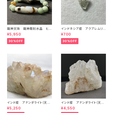
龍神天珠 龍神彫刻水晶 ヒス
インドネシア産 アクアレムリア
イ 陰陽図天眼石 ブレス 商
ペンダント 商品番号：2411113
¥5,950
¥700
品番号：2403004
30%OFF
30%OFF
インド産 アナンダライト（天然
インド産 アナンダライト（天然
レインボー） 商品番号：17011
レインボー） 商品番号：1805
¥5,250
¥4,550
021