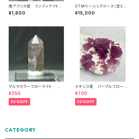
南アフリカ産 インフィナイト
STMベーシックコース（全3回
商品番号：703089
セット）｜「わたしの聖域」を思い
¥1,800
¥15,000
出し、土台をつくる
マルチカラーフローライト 商
メキシコ産 パープルフローラ
品番号：16002 税込み
イト 商品番号：10261
¥350
¥700
30%OFF
30%OFF
CATEGORY