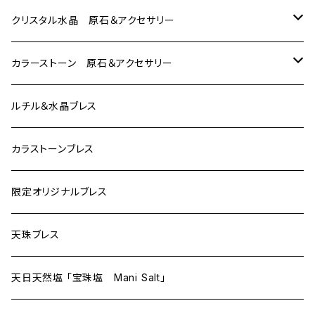
クリスタル水晶 原石＆アクセサリー
クリアクォーツ
カラーストーン 原石＆アクセサリー
アナンダライト高次元アクセスツール
レムリアンシード
カラーストーン原石
ルチル＆水晶ブレス
クォーツクラスター
カラストーン・アクセサリー
カラストーンブレス
クォーツ・アクセサリー
限定オリジナルブレス
アナンダライト（天然レインボー）
天珠ブレス
天日天然塩 「宝珠塩 Mani Salt」