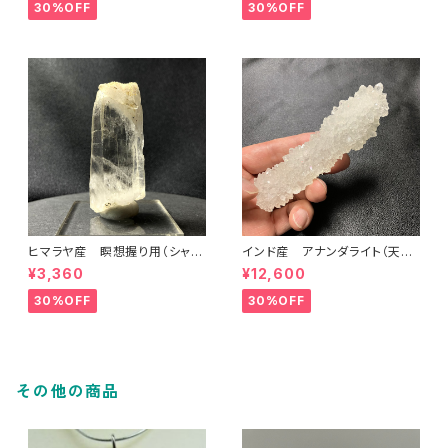
30%OFF
30%OFF
ヒマラヤ産 瞑想握り用（シャン
インド産 アナンダライト（天然
ク）水晶 商品番号：2403009
レインボー）ワンド 商品番号：
¥3,360
¥12,600
2405003
30%OFF
30%OFF
その他の商品