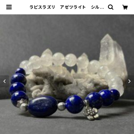
ラピスラズリ アゼツライト シルバ
ーパーツブレス 商品番号：241000
2 | Seed House（シードハウス）
｜京都・名古屋でのクリスタル・整体・
氣・対話、遠隔セッション